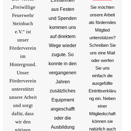
Einnahmen
„Freiwillige
Sie möchten
aus Festen
unsere Arbeit
Feuerwehr
und Spenden
als förderndes
Steinbach
kommen uns
Mitglied
e.V.“ ist
auf direktem
unterstützen?
unser
Schreiben Sie
Wege wieder
Förderverein
uns eine Mail
zugute. So
im
oder werfen
konnte in den
Hintergrund.
Sie uns
Unser
vergangenen
einfach die
Förderverein
Jahren
ausgefüllte
unterstützt
zusätzliches
Eintrittserkläru
unsere Arbeit
ng ein. Neben
Equipment
und sorgt
einer
angeschafft
dafür, dass
Mitgliedschaft
oder die
können sie
wir den
Ausbildung
natürlich auch
nötigen