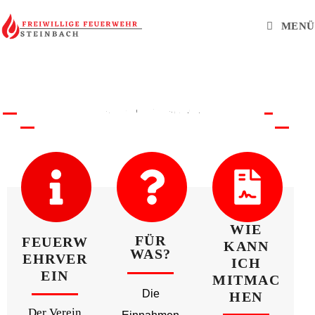
MENÜ
UNTERSTÜTZUNG
GESUCHT
MITMACHEN OHNE MITMACHEN
FEUERWEHRVEREIN DER
FEUERWEHR STEINBACH
WIE
FÜR
FEUERW
KANN
WAS?
EHRVER
ICH
EIN
MITMAC
Die
HEN
Der Verein