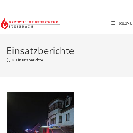
Zum
Inhalt
springen
MENÜ
Einsatzberichte
>
Einsatzberichte