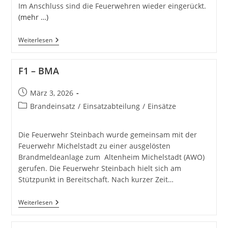
Im Anschluss sind die Feuerwehren wieder eingerückt.
(mehr …)
H
Weiterlesen
1Y
–
Hilfeleistung
F1 – BMA
Klein
Beitrag
März 3, 2026
veröffentlicht:
Beitrags-
Brandeinsatz
/
Einsatzabteilung
/
Einsätze
Kategorie:
Die Feuerwehr Steinbach wurde gemeinsam mit der
Feuerwehr Michelstadt zu einer ausgelösten
Brandmeldeanlage zum Altenheim Michelstadt (AWO)
gerufen. Die Feuerwehr Steinbach hielt sich am
Stützpunkt in Bereitschaft. Nach kurzer Zeit…
F1
Weiterlesen
–
BMA