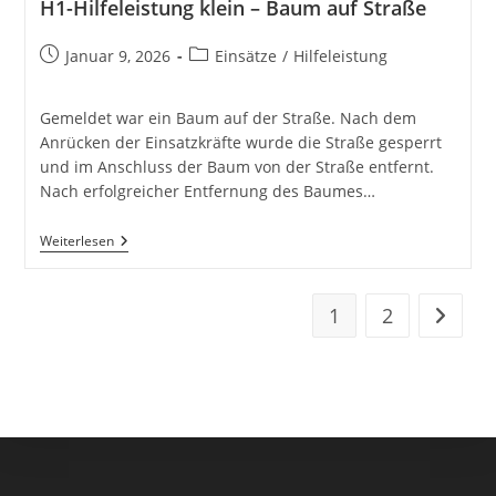
H1-Hilfeleistung klein – Baum auf Straße
Beitrag
Beitrags-
Januar 9, 2026
Einsätze
/
Hilfeleistung
veröffentlicht:
Kategorie:
Gemeldet war ein Baum auf der Straße. Nach dem
Anrücken der Einsatzkräfte wurde die Straße gesperrt
und im Anschluss der Baum von der Straße entfernt.
Nach erfolgreicher Entfernung des Baumes…
H1-
Weiterlesen
Hilfeleistung
Klein
–
Baum
1
2
Zur näc
Auf
Straße