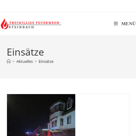
Zum
Inhalt
springen
MENÜ
Einsätze
>
Aktuelles
>
Einsätze