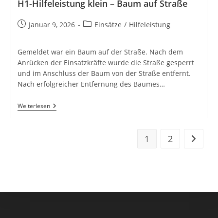
H1-Hilfeleistung klein – Baum auf Straße
Beitrag
Beitrags-
Januar 9, 2026
Einsätze
/
Hilfeleistung
veröffentlicht:
Kategorie:
Gemeldet war ein Baum auf der Straße. Nach dem
Anrücken der Einsatzkräfte wurde die Straße gesperrt
und im Anschluss der Baum von der Straße entfernt.
Nach erfolgreicher Entfernung des Baumes…
H1-
Weiterlesen
Hilfeleistung
Klein
–
Baum
1
2
Zur näc
Auf
Straße