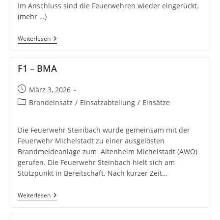
Im Anschluss sind die Feuerwehren wieder eingerückt.
(mehr …)
H
Weiterlesen
1Y
–
Hilfeleistung
F1 – BMA
Klein
Beitrag
März 3, 2026
veröffentlicht:
Beitrags-
Brandeinsatz
/
Einsatzabteilung
/
Einsätze
Kategorie:
Die Feuerwehr Steinbach wurde gemeinsam mit der
Feuerwehr Michelstadt zu einer ausgelösten
Brandmeldeanlage zum Altenheim Michelstadt (AWO)
gerufen. Die Feuerwehr Steinbach hielt sich am
Stützpunkt in Bereitschaft. Nach kurzer Zeit…
F1
Weiterlesen
–
BMA