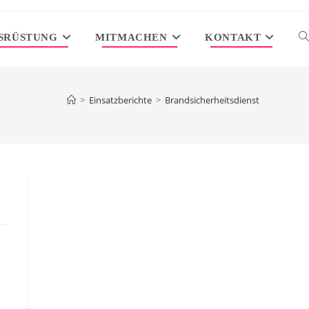
SRÜSTUNG
MITMACHEN
KONTAKT
W
S
>
Einsatzberichte
>
Brandsicherheitsdienst
U