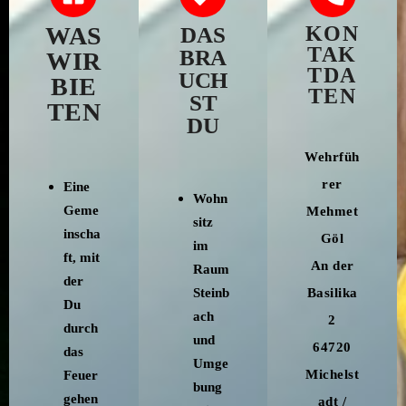
WAS
KON
DAS
TAK
BRA
WIR
TDA
UCH
BIE
TEN
ST
TEN
DU
Wehrfüh
rer
Eine
Wohn
Geme
Mehmet
sitz
inscha
Göl
im
ft, mit
An der
Raum
der
Steinb
Basilika
Du
ach
2
durch
und
64720
das
Umge
Michelst
Feuer
bung
gehen
adt /