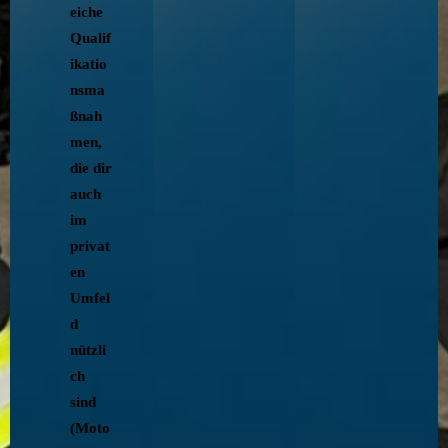
eiche
Qualif
ikatio
nsma
ßnah
men,
die dir
auch
im
privat
en
Umfel
d
nützli
ch
sind
(Moto