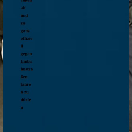
ab
und
zu
ganz
offizie
ll
gegen
Einba
hnstra
ßen
fahre
n zu
dürfe
n