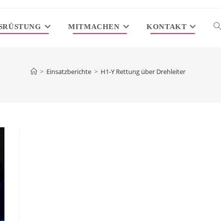
SRÜSTUNG
MITMACHEN
KONTAKT
W
S
>
Einsatzberichte
>
H1-Y Rettung über Drehleiter
U