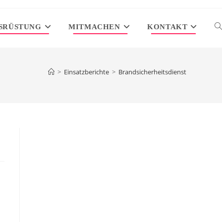
SRÜSTUNG
MITMACHEN
KONTAKT
W
S
>
Einsatzberichte
>
Brandsicherheitsdienst
U