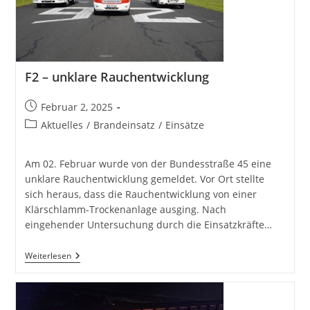
F2 – unklare Rauchentwicklung
Beitrag
Februar 2, 2025
veröffentlicht:
Beitrags-
Aktuelles
/
Brandeinsatz
/
Einsätze
Kategorie:
Am 02. Februar wurde von der Bundesstraße 45 eine
unklare Rauchentwicklung gemeldet. Vor Ort stellte
sich heraus, dass die Rauchentwicklung von einer
Klärschlamm-Trockenanlage ausging. Nach
eingehender Untersuchung durch die Einsatzkräfte…
F2
Weiterlesen
–
Unklare
Rauchentwicklung