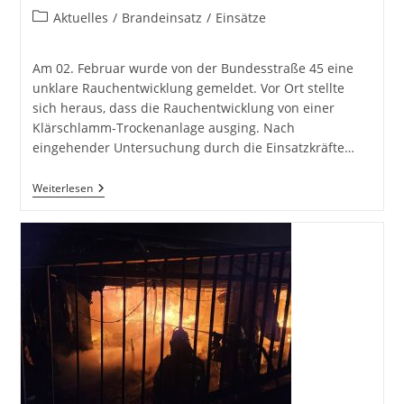
veröffentlicht:
Beitrags-
Aktuelles
/
Brandeinsatz
/
Einsätze
Kategorie:
Am 02. Februar wurde von der Bundesstraße 45 eine
unklare Rauchentwicklung gemeldet. Vor Ort stellte
sich heraus, dass die Rauchentwicklung von einer
Klärschlamm-Trockenanlage ausging. Nach
eingehender Untersuchung durch die Einsatzkräfte…
F2
Weiterlesen
–
Unklare
Rauchentwicklung