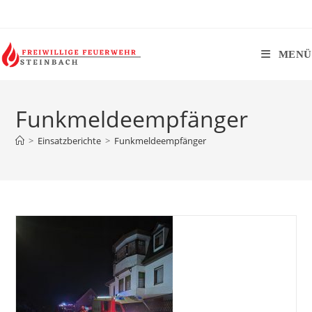
Zum
Inhalt
springen
MENÜ
Funkmeldeempfänger
>
Einsatzberichte
>
Funkmeldeempfänger