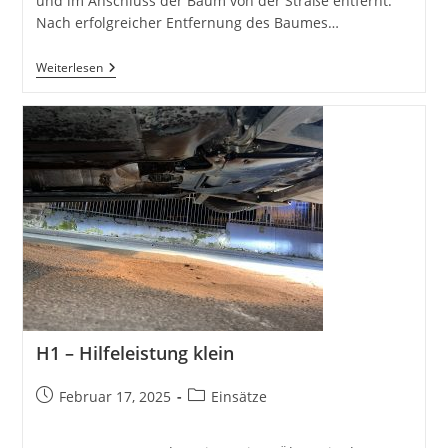
und im Anschluss der Baum von der Straße entfernt.
Nach erfolgreicher Entfernung des Baumes…
H1-
Weiterlesen
Hilfeleistung
Klein
–
Baum
Auf
Straße
H1 – Hilfeleistung klein
Beitrag
Beitrags-
Februar 17, 2025
Einsätze
veröffentlicht:
Kategorie: