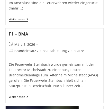
Im Anschluss sind die Feuerwehren wieder eingerückt.
(mehr …)
H
Weiterlesen
1Y
–
Hilfeleistung
F1 – BMA
Klein
Beitrag
März 3, 2026
veröffentlicht:
Beitrags-
Brandeinsatz
/
Einsatzabteilung
/
Einsätze
Kategorie:
Die Feuerwehr Steinbach wurde gemeinsam mit der
Feuerwehr Michelstadt zu einer ausgelösten
Brandmeldeanlage zum Altenheim Michelstadt (AWO)
gerufen. Die Feuerwehr Steinbach hielt sich am
Stützpunkt in Bereitschaft. Nach kurzer Zeit…
F1
Weiterlesen
–
BMA