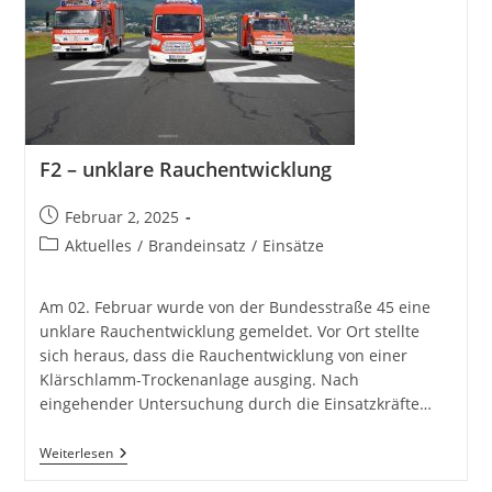
F2 – unklare Rauchentwicklung
Beitrag
Februar 2, 2025
veröffentlicht:
Beitrags-
Aktuelles
/
Brandeinsatz
/
Einsätze
Kategorie:
Am 02. Februar wurde von der Bundesstraße 45 eine
unklare Rauchentwicklung gemeldet. Vor Ort stellte
sich heraus, dass die Rauchentwicklung von einer
Klärschlamm-Trockenanlage ausging. Nach
eingehender Untersuchung durch die Einsatzkräfte…
F2
Weiterlesen
–
Unklare