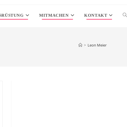
SRÜSTUNG
MITMACHEN
KONTAKT
W
S
>
Leon Meier
U