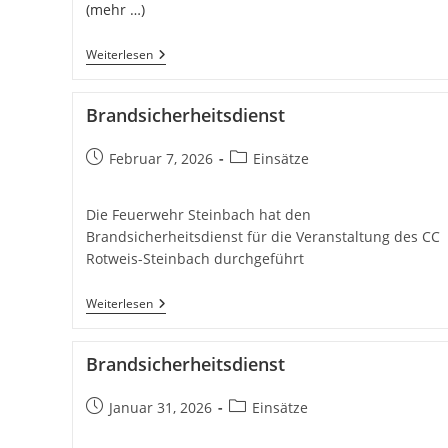
(mehr …)
H
Weiterlesen
1Y
–
Hilfeleistung
Brandsicherheitsdienst
Klein
Beitrag
Beitrags-
Februar 7, 2026
Einsätze
veröffentlicht:
Kategorie:
Die Feuerwehr Steinbach hat den
Brandsicherheitsdienst für die Veranstaltung des CC
Rotweis-Steinbach durchgeführt
Brandsicherheitsdienst
Weiterlesen
Brandsicherheitsdienst
Beitrag
Beitrags-
Januar 31, 2026
Einsätze
veröffentlicht:
Kategorie: