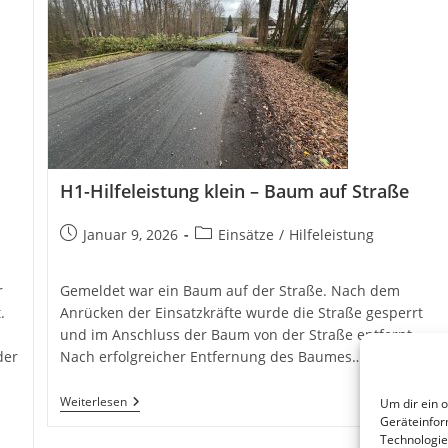
H1-Hilfeleistung klein – Baum auf Straße
Beitrag
Beitrags-
Januar 9, 2026
Einsätze
/
Hilfeleistung
veröffentlicht:
Kategorie:
r
Gemeldet war ein Baum auf der Straße. Nach dem
.
Anrücken der Einsatzkräfte wurde die Straße gesperrt
und im Anschluss der Baum von der Straße entfernt.
der
Nach erfolgreicher Entfernung des Baumes…
H1-
Weiterlesen
Um dir ein 
Hilfeleistung
Geräteinfor
Klein
Technologie